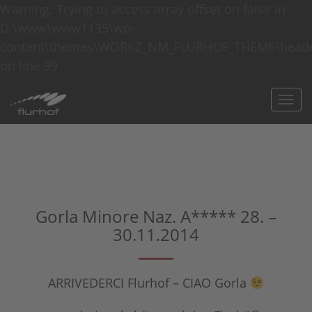
Warning: Trying to access array offset on false in
D:\www\www1135\wp-
content\themes\WORKZ_NM_FLURHOF_THEME\heade
on line 99
Togg
navi
Gorla Minore Naz. A***** 28. –
30.11.2014
ARRIVEDERCI Flurhof – CIAO Gorla