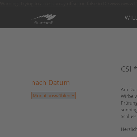
Warning: Trying to access array offset on false in D:\www
WIL
CSI 
nach Datum
Am Donn
Wirbelw
Prüfung
sonntag
Schluss
Herzlic