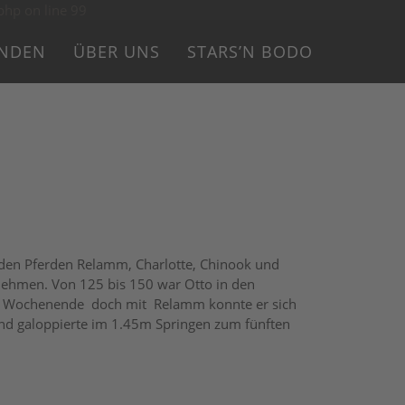
hp on line 99
UNDEN
ÜBER UNS
STARS’N BODO
den Pferden Relamm, Charlotte, Chinook und
nehmen. Von 125 bis 150 war Otto in den
sem Wochenende doch mit Relamm konnte er sich
ind galoppierte im 1.45m Springen zum fünften