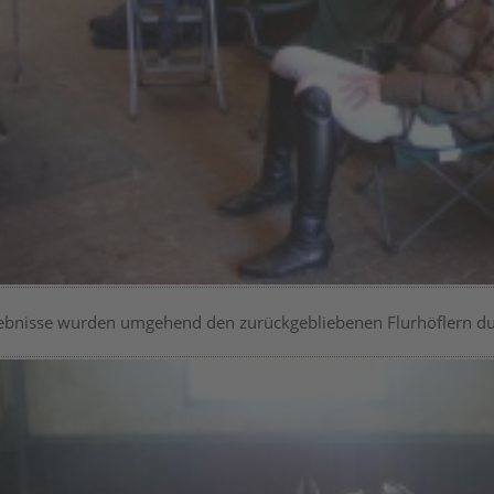
ebnisse wurden umgehend den zurückgebliebenen Flurhöflern 