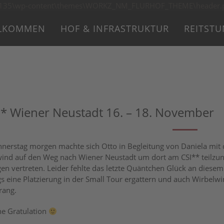
\www1135\wp-content\themes\WORKZ_NM_FLURHOF_THEME\header.p
LKOMMEN
HOF & INFRASTRUKTUR
REITST
** Wiener Neustadt 16. – 18. November
erstag morgen machte sich Otto in Begleitung von Daniela mit 
ind auf den Weg nach Wiener Neustadt um dort am CSI** teilzu
en vertreten. Leider fehlte das letzte Quäntchen Glück an die
s eine Platzierung in der Small Tour ergattern und auch Wirbelw
rang.
he Gratulation