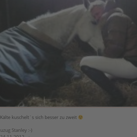
 Kälte kuschelt`s sich besser zu zweit
zug Stanley :-)
 24.11.2012
→