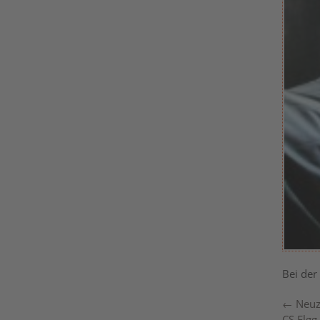
Bei der
←
Neuzu
CS Elgg