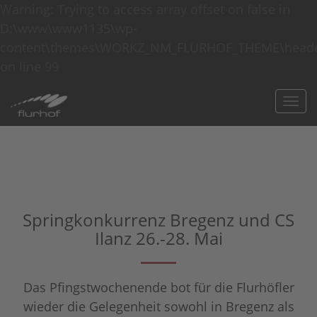
Warning: Trying to access array offset on false in
D:\www\www1135\wp-
content\themes\WORKZ_NM_FLURHOF_THEME\heade
on line 99
Togg
navi
Springkonkurrenz Bregenz und CS
Ilanz 26.-28. Mai
Das Pfingstwochenende bot für die Flurhöfler
wieder die Gelegenheit sowohl in Bregenz als