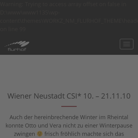
Warning: Trying to access array offset on false in
D:\www\www1135\wp-
content\themes\WORKZ_NM_FLURHOF_THEME\heade
on line 99
Togg
navi
Wiener Neustadt CSI* 10. – 21.11.10
Auch der hereinbrechende Winter im Rheintal
konnte Otto und Vera nicht zu einer Winterpause
zwingen
frisch fröhlich machte sich das