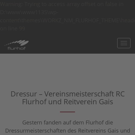
Warning: Trying to access array offset on false in
D:\www\www1135\wp-
content\themes\WORKZ_NM_FLURHOF_THEME\heade
on line 99
Togg
navi
Dressur – Vereinsmeisterschaft RC
Flurhof und Reitverein Gais
Gestern fanden auf dem Flurhof die
Dressurmeisterschaften des Reitvereins Gais und